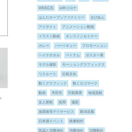
WEB広告
withコロナ
はんだオープンファクトリー
るびあん
アイサイト
アニメーション動画
イラスト動画
オンラインセミナー
カレー
バーベキュー
プロモーション
ヘイケホタル
ベトナム
ポスター展
モデル撮影
モーショングラフィックス
リクルート
伝統文化
動くグラフィック
動くロゴマーク
動画
半田市
印刷業界
地域貢献
か
女人禁制
採用
撮影
放課後等デイサービス
新潟淡麗
日本酒イベント
映像制作
気温と消費傾向
消費傾向
消費動向