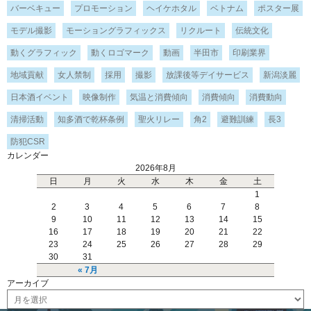
バーベキュー
プロモーション
ヘイケホタル
ベトナム
ポスター展
モデル撮影
モーショングラフィックス
リクルート
伝統文化
動くグラフィック
動くロゴマーク
動画
半田市
印刷業界
地域貢献
女人禁制
採用
撮影
放課後等デイサービス
新潟淡麗
日本酒イベント
映像制作
気温と消費傾向
消費傾向
消費動向
清掃活動
知多酒で乾杯条例
聖火リレー
角2
避難訓練
長3
防犯CSR
カレンダー
2026年8月
日
月
火
水
木
金
土
1
2
3
4
5
6
7
8
9
10
11
12
13
14
15
16
17
18
19
20
21
22
23
24
25
26
27
28
29
30
31
« 7月
アーカイブ
ア
ー