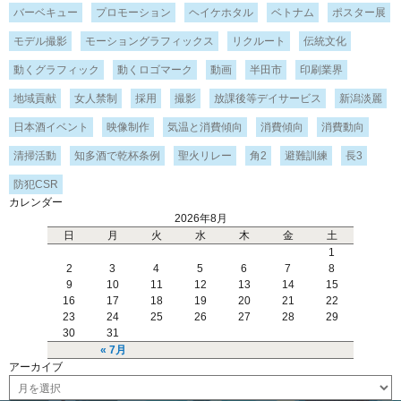
バーベキュー
プロモーション
ヘイケホタル
ベトナム
ポスター展
モデル撮影
モーショングラフィックス
リクルート
伝統文化
動くグラフィック
動くロゴマーク
動画
半田市
印刷業界
地域貢献
女人禁制
採用
撮影
放課後等デイサービス
新潟淡麗
日本酒イベント
映像制作
気温と消費傾向
消費傾向
消費動向
清掃活動
知多酒で乾杯条例
聖火リレー
角2
避難訓練
長3
防犯CSR
カレンダー
2026年8月
日
月
火
水
木
金
土
1
2
3
4
5
6
7
8
9
10
11
12
13
14
15
16
17
18
19
20
21
22
23
24
25
26
27
28
29
30
31
« 7月
アーカイブ
ア
ー