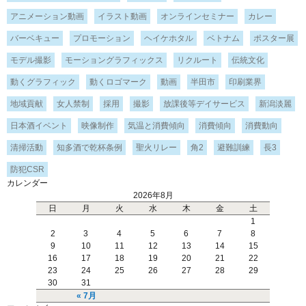
アニメーション動画
イラスト動画
オンラインセミナー
カレー
バーベキュー
プロモーション
ヘイケホタル
ベトナム
ポスター展
モデル撮影
モーショングラフィックス
リクルート
伝統文化
動くグラフィック
動くロゴマーク
動画
半田市
印刷業界
地域貢献
女人禁制
採用
撮影
放課後等デイサービス
新潟淡麗
日本酒イベント
映像制作
気温と消費傾向
消費傾向
消費動向
清掃活動
知多酒で乾杯条例
聖火リレー
角2
避難訓練
長3
防犯CSR
カレンダー
2026年8月
日
月
火
水
木
金
土
1
2
3
4
5
6
7
8
9
10
11
12
13
14
15
16
17
18
19
20
21
22
23
24
25
26
27
28
29
30
31
« 7月