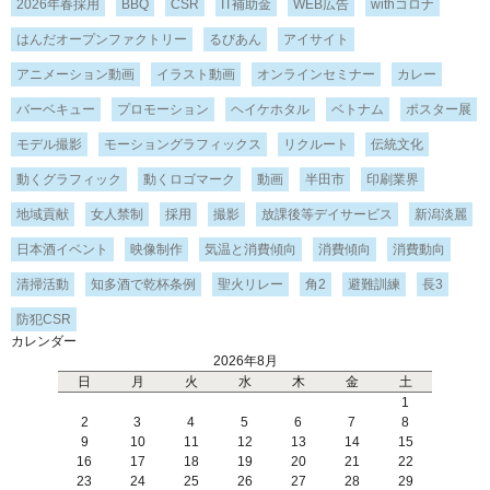
2026年春採用
BBQ
CSR
IT補助金
WEB広告
withコロナ
はんだオープンファクトリー
るびあん
アイサイト
アニメーション動画
イラスト動画
オンラインセミナー
カレー
バーベキュー
プロモーション
ヘイケホタル
ベトナム
ポスター展
モデル撮影
モーショングラフィックス
リクルート
伝統文化
動くグラフィック
動くロゴマーク
動画
半田市
印刷業界
地域貢献
女人禁制
採用
撮影
放課後等デイサービス
新潟淡麗
日本酒イベント
映像制作
気温と消費傾向
消費傾向
消費動向
清掃活動
知多酒で乾杯条例
聖火リレー
角2
避難訓練
長3
防犯CSR
カレンダー
2026年8月
日
月
火
水
木
金
土
1
2
3
4
5
6
7
8
9
10
11
12
13
14
15
16
17
18
19
20
21
22
23
24
25
26
27
28
29