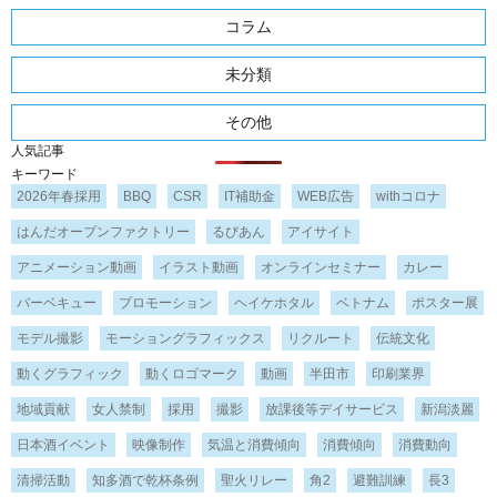
コラム
未分類
その他
人気記事
キーワード
2026年春採用
BBQ
CSR
IT補助金
WEB広告
withコロナ
はんだオープンファクトリー
るびあん
アイサイト
アニメーション動画
イラスト動画
オンラインセミナー
カレー
バーベキュー
プロモーション
ヘイケホタル
ベトナム
ポスター展
モデル撮影
モーショングラフィックス
リクルート
伝統文化
動くグラフィック
動くロゴマーク
動画
半田市
印刷業界
地域貢献
女人禁制
採用
撮影
放課後等デイサービス
新潟淡麗
日本酒イベント
映像制作
気温と消費傾向
消費傾向
消費動向
清掃活動
知多酒で乾杯条例
聖火リレー
角2
避難訓練
長3