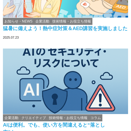
お知らせ・NEWS
企業活動
技術情報・お役立ち情報
猛暑に備えよう！熱中症対策＆AED講習を実施しました
2025.07.23
企業活動
クリエイティブ
技術情報・お役立ち情報
コラム
AIは便利。でも、使い方を間違えると“落とし