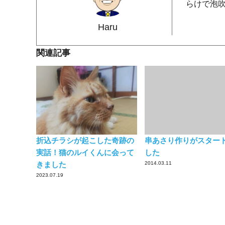
らけで泡
Haru
関連記事
折込チラシが起こした奇跡の
串あさり作りがスター
実話！猫のルイくんに会って
した
きました
2014.03.11
2023.07.19