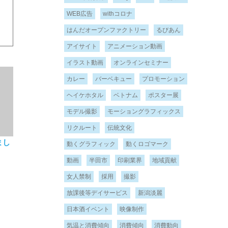
WEB広告
withコロナ
はんだオープンファクトリー
るびあん
アイサイト
アニメーション動画
イラスト動画
オンラインセミナー
カレー
バーベキュー
プロモーション
ヘイケホタル
ベトナム
ポスター展
モデル撮影
モーショングラフィックス
リクルート
伝統文化
まし
動くグラフィック
動くロゴマーク
動画
半田市
印刷業界
地域貢献
女人禁制
採用
撮影
放課後等デイサービス
新潟淡麗
日本酒イベント
映像制作
気温と消費傾向
消費傾向
消費動向