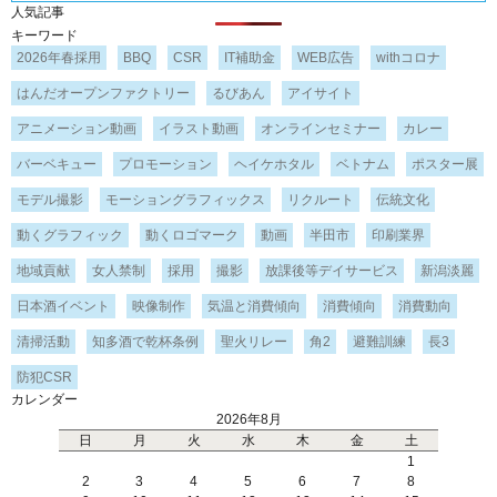
人気記事
キーワード
2026年春採用
BBQ
CSR
IT補助金
WEB広告
withコロナ
はんだオープンファクトリー
るびあん
アイサイト
アニメーション動画
イラスト動画
オンラインセミナー
カレー
バーベキュー
プロモーション
ヘイケホタル
ベトナム
ポスター展
モデル撮影
モーショングラフィックス
リクルート
伝統文化
動くグラフィック
動くロゴマーク
動画
半田市
印刷業界
地域貢献
女人禁制
採用
撮影
放課後等デイサービス
新潟淡麗
日本酒イベント
映像制作
気温と消費傾向
消費傾向
消費動向
清掃活動
知多酒で乾杯条例
聖火リレー
角2
避難訓練
長3
防犯CSR
カレンダー
2026年8月
日
月
火
水
木
金
土
1
2
3
4
5
6
7
8