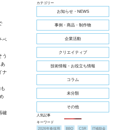
カテゴリー
お知らせ・NEWS
で
事例・商品・制作物
企業活動
チベ
クリエイティブ
そう
もあ
技術情報・お役立ち情報
イナ
コラム
。
物も
未分類
め
その他
再確
人気記事
キーワード
2026年春採用
BBQ
CSR
IT補助金