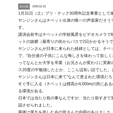
2009.02.02
未分類
1月31日（土）プリ・テック30周年記念事業とし
ヤンジンさんはチベット出身の唯一の声楽家だそう
す。
講演会前半はチベットの学校風景をビデオカメラで
ットの故郷（最寄りの街からバスで2日かかるそう
ヤンジンさんが日本に来られた経緯としては、チベ
で、”自分達の子供にこんな悔しさを味わって欲しく
ってなんとか大学を卒業（お兄さんが変わりに実家
ス20度の中勉強したとか、ここら辺良い話でした
ヤンジンさんは日本に来て“なんて恵まれた環境だろ
すぐ手に入る（チベットは標高が4,000mの所に
る環境がある。
日本では当たり前の事なんですが、当たり前すぎて
認させられました。
最後は第九を楽しむ会の皆さんの合唱がありました