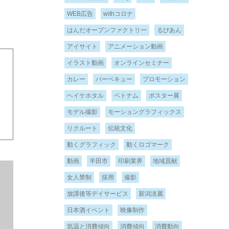
WEB広告
withコロナ
はんだオープンファクトリー
るびあん
アイサイト
アニメーション動画
イラスト動画
オンラインセミナー
カレー
バーベキュー
プロモーション
ヘイケホタル
ベトナム
ポスター展
モデル撮影
モーショングラフィックス
リクルート
伝統文化
動くグラフィック
動くロゴマーク
動画
半田市
印刷業界
地域貢献
女人禁制
採用
撮影
放課後等デイサービス
新潟淡麗
日本酒イベント
映像制作
気温と消費傾向
消費傾向
消費動向