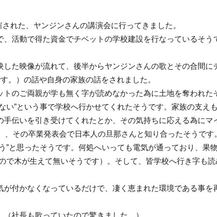
て催された、ヤンジンさんの講演会に行ってきました。
で、活動で得た資金でチベットの学校建設を行なっているそう
映した映像が流れて、後半からヤンジンさんの歌とその合間に
です。）の話や自身の家族の話をされました。
ットのご両親が学も無く字が読めなかった為に土地を奪われた
ない”という事で学校へ行かせてくれたそうです。家族の支え
の手伝いを引き受けてくれたとか、その気持ちに応える為にマ
。）、その卒業発表会で日本人の旦那さんと知り合ったそうです
う”と思ったそうです。何処へいっても電気が通っており、果
あるので木が生えて無いそうです）。そして、皆学校へ行き字も読
気が付かなくなっているだけで、凄く恵まれた環境である事を
。（社長も歌っていたので驚きました。）