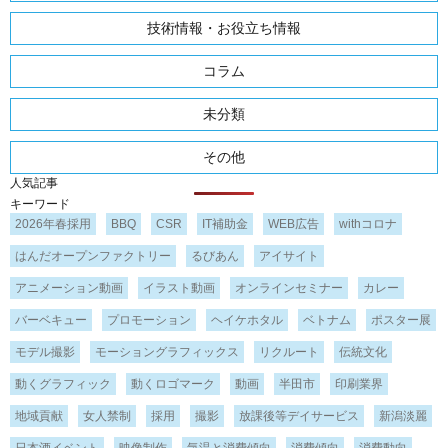
技術情報・お役立ち情報
コラム
未分類
その他
人気記事
キーワード
2026年春採用
BBQ
CSR
IT補助金
WEB広告
withコロナ
はんだオープンファクトリー
るびあん
アイサイト
アニメーション動画
イラスト動画
オンラインセミナー
カレー
バーベキュー
プロモーション
ヘイケホタル
ベトナム
ポスター展
モデル撮影
モーショングラフィックス
リクルート
伝統文化
動くグラフィック
動くロゴマーク
動画
半田市
印刷業界
地域貢献
女人禁制
採用
撮影
放課後等デイサービス
新潟淡麗
日本酒イベント
映像制作
気温と消費傾向
消費傾向
消費動向