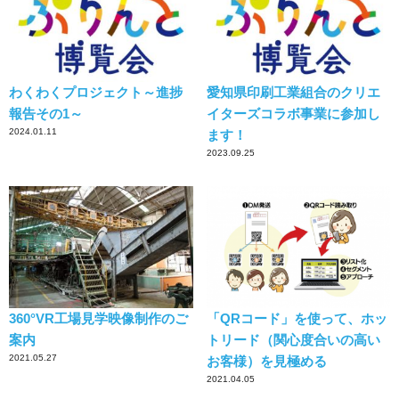
わくわくプロジェクト～進捗
愛知県印刷工業組合のクリエ
報告その1～
イターズコラボ事業に参加し
2024.01.11
ます！
2023.09.25
360°VR工場見学映像制作のご
「QRコード」を使って、ホッ
案内
トリード（関心度合いの高い
2021.05.27
お客様）を見極める
2021.04.05