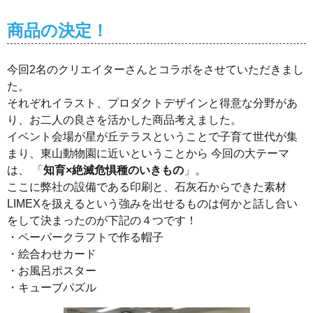
商品の決定！
今回2名のクリエイターさんとコラボをさせていただきまし
た。
それぞれイラスト、プロダクトデザインと得意な分野があ
り、お二人の良さを活かした商品考えました。
イベント会場が星が丘テラスということで子育て世代が集
まり、東山動物園に近いということから 今回の大テーマ
は、 「
知育×絶滅危惧種のいきもの
」。
ここに弊社の設備である印刷と、石灰石からできた素材
LIMEXを扱えるという強みを出せるものは何かと話し合い
をして決まったのが下記の４つです！
・ペーパークラフトで作る帽子
・絵合わせカード
・お風呂ポスター
・キューブパズル