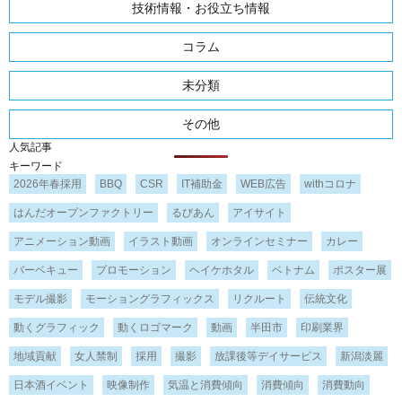
技術情報・お役立ち情報
コラム
未分類
その他
人気記事
キーワード
2026年春採用
BBQ
CSR
IT補助金
WEB広告
withコロナ
はんだオープンファクトリー
るびあん
アイサイト
アニメーション動画
イラスト動画
オンラインセミナー
カレー
バーベキュー
プロモーション
ヘイケホタル
ベトナム
ポスター展
モデル撮影
モーショングラフィックス
リクルート
伝統文化
動くグラフィック
動くロゴマーク
動画
半田市
印刷業界
地域貢献
女人禁制
採用
撮影
放課後等デイサービス
新潟淡麗
日本酒イベント
映像制作
気温と消費傾向
消費傾向
消費動向