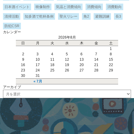
日本酒イベント
映像制作
気温と消費傾向
消費傾向
消費動向
清掃活動
知多酒で乾杯条例
聖火リレー
角2
避難訓練
長3
防犯CSR
カレンダー
2026年8月
日
月
火
水
木
金
土
1
2
3
4
5
6
7
8
9
10
11
12
13
14
15
16
17
18
19
20
21
22
23
24
25
26
27
28
29
30
31
« 7月
アーカイブ
ア
ー
カ
イ
ブ