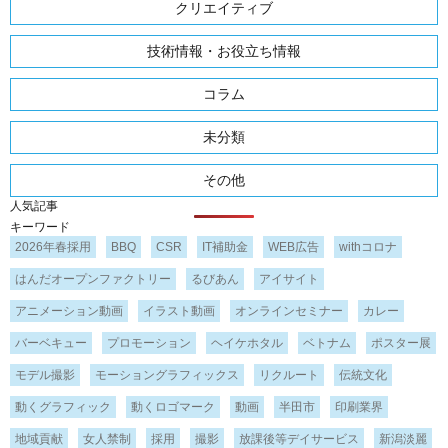
クリエイティブ
技術情報・お役立ち情報
コラム
未分類
その他
人気記事
キーワード
2026年春採用
BBQ
CSR
IT補助金
WEB広告
withコロナ
はんだオープンファクトリー
るびあん
アイサイト
アニメーション動画
イラスト動画
オンラインセミナー
カレー
バーベキュー
プロモーション
ヘイケホタル
ベトナム
ポスター展
モデル撮影
モーショングラフィックス
リクルート
伝統文化
動くグラフィック
動くロゴマーク
動画
半田市
印刷業界
地域貢献
女人禁制
採用
撮影
放課後等デイサービス
新潟淡麗