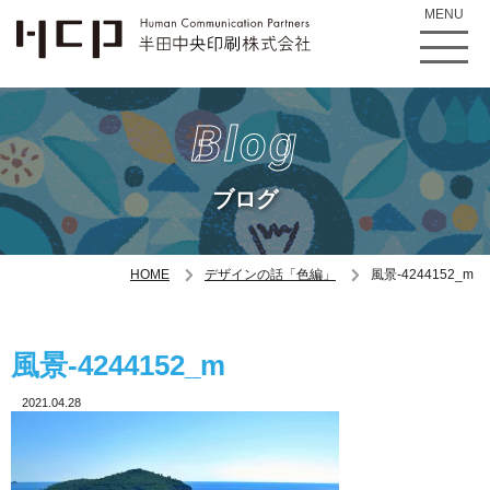
MENU
Blog
ブログ
HOME
デザインの話「色編」
風景-4244152_m
風景-4244152_m
2021.04.28