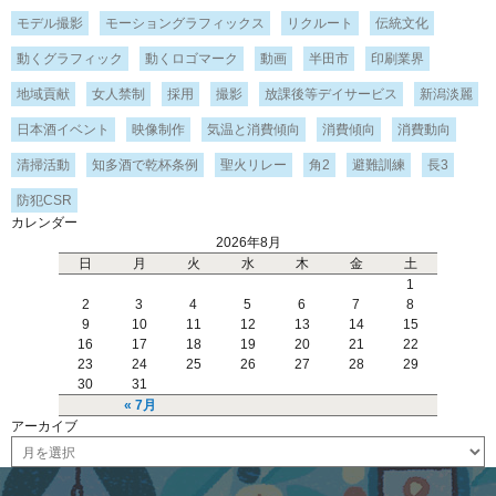
モデル撮影
モーショングラフィックス
リクルート
伝統文化
動くグラフィック
動くロゴマーク
動画
半田市
印刷業界
地域貢献
女人禁制
採用
撮影
放課後等デイサービス
新潟淡麗
日本酒イベント
映像制作
気温と消費傾向
消費傾向
消費動向
清掃活動
知多酒で乾杯条例
聖火リレー
角2
避難訓練
長3
防犯CSR
カレンダー
2026年8月
日
月
火
水
木
金
土
1
2
3
4
5
6
7
8
9
10
11
12
13
14
15
16
17
18
19
20
21
22
23
24
25
26
27
28
29
30
31
« 7月
アーカイブ
ア
ー
カ