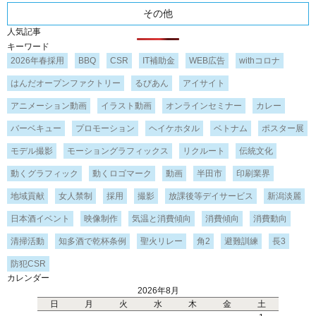
その他
人気記事
キーワード
2026年春採用
BBQ
CSR
IT補助金
WEB広告
withコロナ
はんだオープンファクトリー
るびあん
アイサイト
アニメーション動画
イラスト動画
オンラインセミナー
カレー
バーベキュー
プロモーション
ヘイケホタル
ベトナム
ポスター展
モデル撮影
モーショングラフィックス
リクルート
伝統文化
動くグラフィック
動くロゴマーク
動画
半田市
印刷業界
地域貢献
女人禁制
採用
撮影
放課後等デイサービス
新潟淡麗
日本酒イベント
映像制作
気温と消費傾向
消費傾向
消費動向
清掃活動
知多酒で乾杯条例
聖火リレー
角2
避難訓練
長3
防犯CSR
カレンダー
2026年8月
日
月
火
水
木
金
土