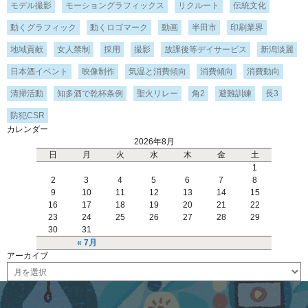
モデル撮影
モーショングラフィックス
リクルート
伝統文化
動くグラフィック
動くロゴマーク
動画
半田市
印刷業界
地域貢献
女人禁制
採用
撮影
放課後等デイサービス
新潟淡麗
日本酒イベント
映像制作
気温と消費傾向
消費傾向
消費動向
清掃活動
知多酒で乾杯条例
聖火リレー
角2
避難訓練
長3
防犯CSR
カレンダー
2026年8月
日
月
火
水
木
金
土
1
2
3
4
5
6
7
8
9
10
11
12
13
14
15
16
17
18
19
20
21
22
23
24
25
26
27
28
29
30
31
« 7月
アーカイブ
ア
ー
カ
イ