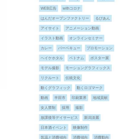
WEB広告
withコロナ
はんだオープンファクトリー
るびあん
アイサイト
アニメーション動画
イラスト動画
オンラインセミナー
カレー
バーベキュー
プロモーション
ヘイケホタル
ベトナム
ポスター展
モデル撮影
モーショングラフィックス
リクルート
伝統文化
動くグラフィック
動くロゴマーク
動画
半田市
印刷業界
地域貢献
女人禁制
採用
撮影
放課後等デイサービス
新潟淡麗
日本酒イベント
映像制作
気温と消費傾向
消費傾向
消費動向