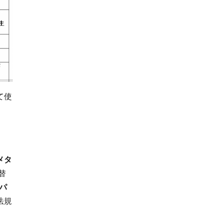
て使
メタ
替
ロパ
法規