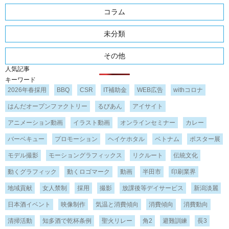
コラム
未分類
その他
人気記事
キーワード
2026年春採用
BBQ
CSR
IT補助金
WEB広告
withコロナ
はんだオープンファクトリー
るびあん
アイサイト
アニメーション動画
イラスト動画
オンラインセミナー
カレー
バーベキュー
プロモーション
ヘイケホタル
ベトナム
ポスター展
モデル撮影
モーショングラフィックス
リクルート
伝統文化
動くグラフィック
動くロゴマーク
動画
半田市
印刷業界
地域貢献
女人禁制
採用
撮影
放課後等デイサービス
新潟淡麗
日本酒イベント
映像制作
気温と消費傾向
消費傾向
消費動向
清掃活動
知多酒で乾杯条例
聖火リレー
角2
避難訓練
長3