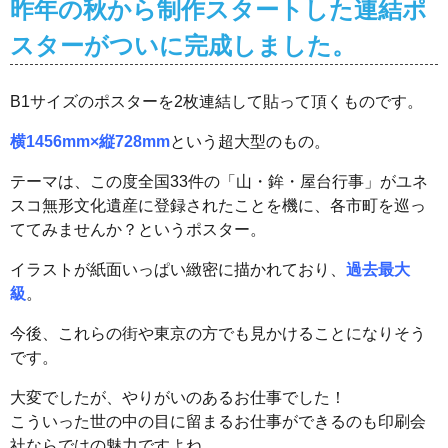
昨年の秋から制作スタートした連結ポ
スターがついに完成しました。
B1サイズのポスターを2枚連結して貼って頂くものです。
横1456mm×縦728mm
という超大型のもの。
テーマは、この度全国33件の「山・鉾・屋台行事」がユネ
スコ無形文化遺産に登録されたことを機に、各市町を巡っ
ててみませんか？というポスター。
イラストが紙面いっぱい緻密に描かれており、
過去最大
級
。
今後、これらの街や東京の方でも見かけることになりそう
です。
大変でしたが、やりがいのあるお仕事でした！
こういった世の中の目に留まるお仕事ができるのも印刷会
社ならではの魅力ですよね。