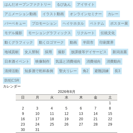
はんだオープンファクトリー
るびあん
アイサイト
アニメーション動画
イラスト動画
オンラインセミナー
カレー
バーベキュー
プロモーション
ヘイケホタル
ベトナム
ポスター展
モデル撮影
モーショングラフィックス
リクルート
伝統文化
動くグラフィック
動くロゴマーク
動画
半田市
印刷業界
地域貢献
女人禁制
採用
撮影
放課後等デイサービス
新潟淡麗
日本酒イベント
映像制作
気温と消費傾向
消費傾向
消費動向
清掃活動
知多酒で乾杯条例
聖火リレー
角2
避難訓練
長3
防犯CSR
カレンダー
2026年8月
日
月
火
水
木
金
土
1
2
3
4
5
6
7
8
9
10
11
12
13
14
15
16
17
18
19
20
21
22
23
24
25
26
27
28
29
30
31