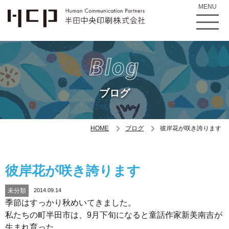
MENU
Blog
ブログ
HOME
ブログ
彼岸花が咲き誇ります
彼岸花が咲き誇ります
未分類
2014.09.14
季節はすっかり秋めいてきました。
私たちの町半田市は、9月下旬になると童話作家新美南吉が
生まれ育った