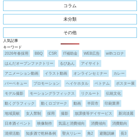
コラム
未分類
その他
人気記事
キーワード
2026年春採用
BBQ
CSR
IT補助金
WEB広告
withコロナ
はんだオープンファクトリー
るびあん
アイサイト
アニメーション動画
イラスト動画
オンラインセミナー
カレー
バーベキュー
プロモーション
ヘイケホタル
ベトナム
ポスター展
モデル撮影
モーショングラフィックス
リクルート
伝統文化
動くグラフィック
動くロゴマーク
動画
半田市
印刷業界
地域貢献
女人禁制
採用
撮影
放課後等デイサービス
新潟淡麗
日本酒イベント
映像制作
気温と消費傾向
消費傾向
消費動向
清掃活動
知多酒で乾杯条例
聖火リレー
角2
避難訓練
長3