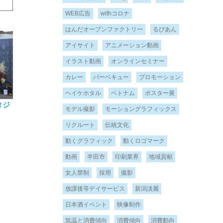
WEB広告
withコロナ
はんだオープンファクトリー
るびあん
アイサイト
アニメーション動画
イラスト動画
オンラインセミナー
カレー
バーベキュー
プロモーション
ヘイケホタル
ベトナム
ポスター展
タジ
モデル撮影
モーショングラフィックス
リクルート
伝統文化
動くグラフィック
動くロゴマーク
動画
半田市
印刷業界
地域貢献
女人禁制
採用
撮影
放課後等デイサービス
新潟淡麗
日本酒イベント
映像制作
気温と消費傾向
消費傾向
消費動向