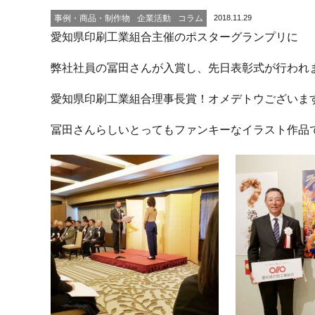
2018.11.29
事例・商品・制作物
企業活動
コラム
愛知県印刷工業組合主催のポスターグランプリに
弊社社員の冨田さんが入賞し、先日表彰式が行われ
愛知県印刷工業組合理事長賞！オメデトウございま
冨田さんらしいとってもファンキーなイラスト作品