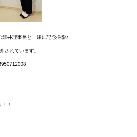
の細井理事長と一緒に記念撮影♪
紹介されています。
983950712008
リ！！