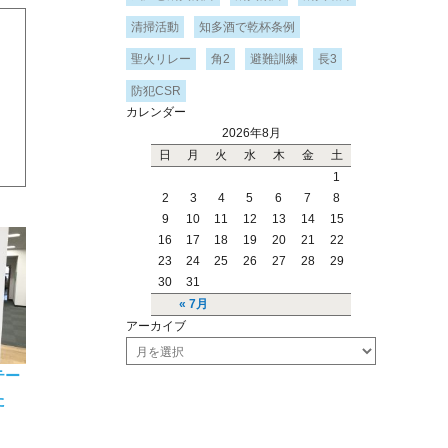
清掃活動
知多酒で乾杯条例
聖火リレー
角2
避難訓練
長3
防犯CSR
カレンダー
2026年8月
日
月
火
水
木
金
土
1
2
3
4
5
6
7
8
9
10
11
12
13
14
15
16
17
18
19
20
21
22
23
24
25
26
27
28
29
30
31
« 7月
アーカイブ
ア
ー
テー
カ
た
イ
ブ