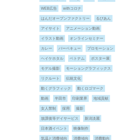
WEB広告
withコロナ
はんだオープンファクトリー
るびあん
アイサイト
アニメーション動画
イラスト動画
オンラインセミナー
カレー
バーベキュー
プロモーション
ヘイケホタル
ベトナム
ポスター展
モデル撮影
モーショングラフィックス
リクルート
伝統文化
動くグラフィック
動くロゴマーク
動画
半田市
印刷業界
地域貢献
女人禁制
採用
撮影
放課後等デイサービス
新潟淡麗
日本酒イベント
映像制作
気温と消費傾向
消費傾向
消費動向