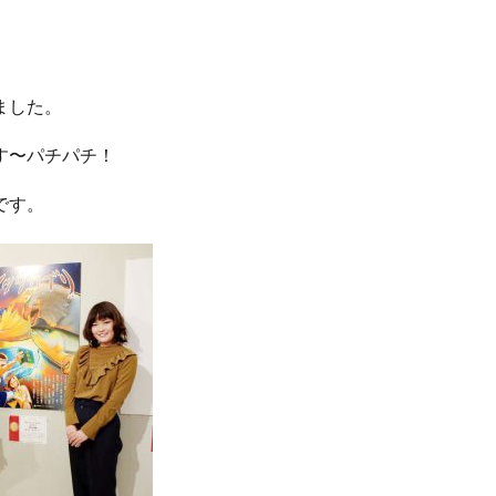
ました。
す〜パチパチ！
です。