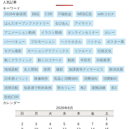
人気記事
キーワード
2026年春採用
BBQ
CSR
IT補助金
WEB広告
withコロナ
はんだオープンファクトリー
るびあん
アイサイト
アニメーション動画
イラスト動画
オンラインセミナー
カレー
バーベキュー
プロモーション
ヘイケホタル
ベトナム
ポスター展
モデル撮影
モーショングラフィックス
リクルート
伝統文化
動くグラフィック
動くロゴマーク
動画
半田市
印刷業界
地域貢献
女人禁制
採用
撮影
放課後等デイサービス
新潟淡麗
日本酒イベント
映像制作
気温と消費傾向
消費傾向
消費動向
清掃活動
知多酒で乾杯条例
聖火リレー
角2
避難訓練
長3
防犯CSR
カレンダー
2026年8月
日
月
火
水
木
金
土
1
2
3
4
5
6
7
8