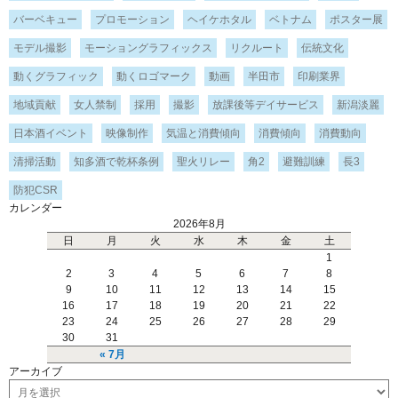
バーベキュー
プロモーション
ヘイケホタル
ベトナム
ポスター展
モデル撮影
モーショングラフィックス
リクルート
伝統文化
動くグラフィック
動くロゴマーク
動画
半田市
印刷業界
地域貢献
女人禁制
採用
撮影
放課後等デイサービス
新潟淡麗
日本酒イベント
映像制作
気温と消費傾向
消費傾向
消費動向
清掃活動
知多酒で乾杯条例
聖火リレー
角2
避難訓練
長3
防犯CSR
カレンダー
2026年8月
日
月
火
水
木
金
土
1
2
3
4
5
6
7
8
9
10
11
12
13
14
15
16
17
18
19
20
21
22
23
24
25
26
27
28
29
30
31
« 7月
アーカイブ
ア