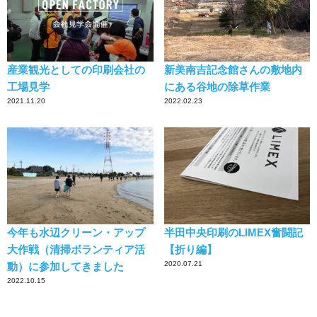
産業観光としての印刷会社の
新美南吉記念館さんの敷地内
工場見学
にある谷地の除草作業
2021.11.20
2022.02.23
今年も水辺クリーン・アップ
半田中央印刷のLIMEX奮闘記
大作戦（清掃ボランティア活
【折り編】
2020.07.21
動）に参加してきました
2022.10.15