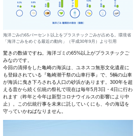
海洋ごみの65パーセント以上をプラスチックごみが占める。環境省
「海洋ごみをめぐる最近の動向」（平成30年9月）より引用
驚きの数値ですね。海洋ゴミの65%以上がプラスチックご
みなのです。
今回の清掃をした亀崎の海浜は、ユネスコ無形文化遺産に
も登録されている『亀崎潮干祭の山車行事』で、5輌の山車
が海浜に曳き下ろされる人口の砂浜があります。300年を超
える昔から続く伝統の祭礼で現在は毎年5月3日・4日に行わ
れます（昨年と今年は新型コロナウイルスの影響により中
止）。この伝統行事を未来に託していくにも、今の海辺を
守っていかねばなりません。