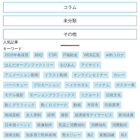
コラム
未分類
その他
人気記事
キーワード
2026年春採用
BBQ
CSR
IT補助金
WEB広告
withコロナ
はんだオープンファクトリー
るびあん
アイサイト
アニメーション動画
イラスト動画
オンラインセミナー
カレー
バーベキュー
プロモーション
ヘイケホタル
ベトナム
ポスター展
モデル撮影
モーショングラフィックス
リクルート
伝統文化
動くグラフィック
動くロゴマーク
動画
半田市
印刷業界
地域貢献
女人禁制
採用
撮影
放課後等デイサービス
新潟淡麗
日本酒イベント
映像制作
気温と消費傾向
消費傾向
消費動向
清掃活動
知多酒で乾杯条例
聖火リレー
角2
避難訓練
長3