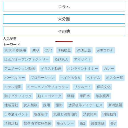
コラム
未分類
その他
人気記事
キーワード
2026年春採用
BBQ
CSR
IT補助金
WEB広告
withコロナ
はんだオープンファクトリー
るびあん
アイサイト
アニメーション動画
イラスト動画
オンラインセミナー
カレー
バーベキュー
プロモーション
ヘイケホタル
ベトナム
ポスター展
モデル撮影
モーショングラフィックス
リクルート
伝統文化
動くグラフィック
動くロゴマーク
動画
半田市
印刷業界
地域貢献
女人禁制
採用
撮影
放課後等デイサービス
新潟淡麗
日本酒イベント
映像制作
気温と消費傾向
消費傾向
消費動向
清掃活動
知多酒で乾杯条例
聖火リレー
角2
避難訓練
長3