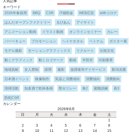
人気記事
キーワード
2026年春採用
BBQ
CSR
IT補助金
WEB広告
withコロナ
はんだオープンファクトリー
るびあん
アイサイト
アニメーション動画
イラスト動画
オンラインセミナー
カレー
バーベキュー
プロモーション
ヘイケホタル
ベトナム
ポスター展
モデル撮影
モーショングラフィックス
リクルート
伝統文化
動くグラフィック
動くロゴマーク
動画
半田市
印刷業界
地域貢献
女人禁制
採用
撮影
放課後等デイサービス
新潟淡麗
日本酒イベント
映像制作
気温と消費傾向
消費傾向
消費動向
清掃活動
知多酒で乾杯条例
聖火リレー
角2
避難訓練
長3
防犯CSR
カレンダー
2026年8月
日
月
火
水
木
金
土
1
2
3
4
5
6
7
8
9
10
11
12
13
14
15