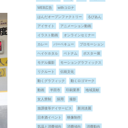
WEB広告
withコロナ
はんだオープンファクトリー
るびあん
アイサイト
アニメーション動画
イラスト動画
オンラインセミナー
カレー
バーベキュー
プロモーション
ヘイケホタル
ベトナム
ポスター展
モデル撮影
モーショングラフィックス
リクルート
伝統文化
動くグラフィック
動くロゴマーク
動画
半田市
印刷業界
地域貢献
女人禁制
採用
撮影
放課後等デイサービス
新潟淡麗
日本酒イベント
映像制作
気温と消費傾向
消費傾向
消費動向