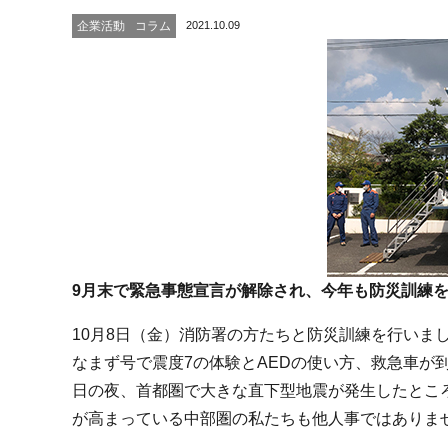
2021.10.09
企業活動
コラム
9月末で緊急事態宣言が解除され、今年も防災訓練
10月8日（金）消防署の方たちと防災訓練を行いま
なまず号で震度7の体験とAEDの使い方、救急車が
日の夜、首都圏で大きな直下型地震が発生したとこ
が高まっている中部圏の私たちも他人事ではありま