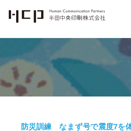
防災訓練 なまず号で震度7を体