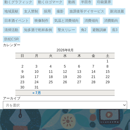
動くグラフィック
動くロゴマーク
動画
半田市
印刷業界
地域貢献
女人禁制
採用
撮影
放課後等デイサービス
新潟淡麗
日本酒イベント
映像制作
気温と消費傾向
消費傾向
消費動向
清掃活動
知多酒で乾杯条例
聖火リレー
角2
避難訓練
長3
防犯CSR
カレンダー
2026年8月
日
月
火
水
木
金
土
1
2
3
4
5
6
7
8
9
10
11
12
13
14
15
16
17
18
19
20
21
22
23
24
25
26
27
28
29
30
31
« 7月
アーカイブ
ア
ー
カ
イ
ブ