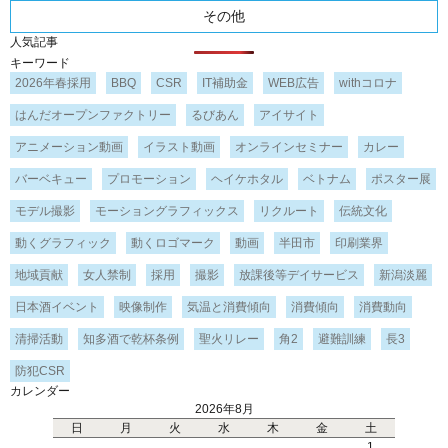
その他
人気記事
キーワード
2026年春採用
BBQ
CSR
IT補助金
WEB広告
withコロナ
はんだオープンファクトリー
るびあん
アイサイト
アニメーション動画
イラスト動画
オンラインセミナー
カレー
バーベキュー
プロモーション
ヘイケホタル
ベトナム
ポスター展
モデル撮影
モーショングラフィックス
リクルート
伝統文化
動くグラフィック
動くロゴマーク
動画
半田市
印刷業界
地域貢献
女人禁制
採用
撮影
放課後等デイサービス
新潟淡麗
日本酒イベント
映像制作
気温と消費傾向
消費傾向
消費動向
清掃活動
知多酒で乾杯条例
聖火リレー
角2
避難訓練
長3
防犯CSR
カレンダー
2026年8月
日
月
火
水
木
金
土
1