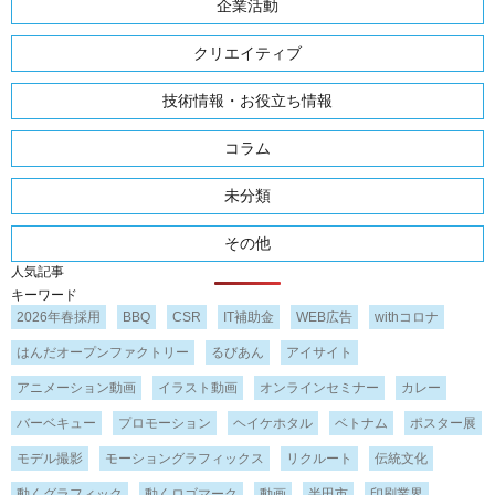
企業活動
クリエイティブ
技術情報・お役立ち情報
コラム
未分類
その他
人気記事
キーワード
2026年春採用
BBQ
CSR
IT補助金
WEB広告
withコロナ
はんだオープンファクトリー
るびあん
アイサイト
アニメーション動画
イラスト動画
オンラインセミナー
カレー
バーベキュー
プロモーション
ヘイケホタル
ベトナム
ポスター展
モデル撮影
モーショングラフィックス
リクルート
伝統文化
動くグラフィック
動くロゴマーク
動画
半田市
印刷業界