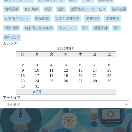
地域貢献
女人禁制
採用
撮影
放課後等デイサービス
新潟淡麗
日本酒イベント
映像制作
気温と消費傾向
消費傾向
消費動向
清掃活動
知多酒で乾杯条例
聖火リレー
角2
避難訓練
長3
防犯CSR
カレンダー
2026年8月
日
月
火
水
木
金
土
1
2
3
4
5
6
7
8
9
10
11
12
13
14
15
16
17
18
19
20
21
22
23
24
25
26
27
28
29
30
31
« 7月
アーカイブ
ア
ー
カ
イ
ブ