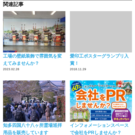
関連記事
工場の壁紙装飾で雰囲気を変
愛印工ポスターグランプリ入
えてみませんか？
賞！
2023.02.28
2018.11.29
知多四国八十八ヶ所霊場巡拝
インフォメーションスペース
用品を販売しています
で会社をPRしませんか？