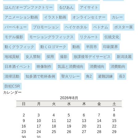
はんだオープンファクトリー
るびあん
アイサイト
アニメーション動画
イラスト動画
オンラインセミナー
カレー
バーベキュー
プロモーション
ヘイケホタル
ベトナム
ポスター展
モデル撮影
モーショングラフィックス
リクルート
伝統文化
動くグラフィック
動くロゴマーク
動画
半田市
印刷業界
地域貢献
女人禁制
採用
撮影
放課後等デイサービス
新潟淡麗
日本酒イベント
映像制作
気温と消費傾向
消費傾向
消費動向
清掃活動
知多酒で乾杯条例
聖火リレー
角2
避難訓練
長3
防犯CSR
カレンダー
2026年8月
日
月
火
水
木
金
土
1
2
3
4
5
6
7
8
9
10
11
12
13
14
15
16
17
18
19
20
21
22
23
24
25
26
27
28
29
30
31