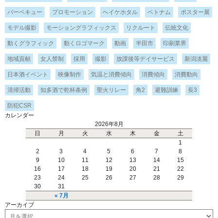
バーベキュー
プロモーション
ヘイケホタル
ベトナム
ポスター展
モデル撮影
モーショングラフィックス
リクルート
伝統文化
動くグラフィック
動くロゴマーク
動画
半田市
印刷業界
地域貢献
女人禁制
採用
撮影
放課後等デイサービス
新潟淡麗
日本酒イベント
映像制作
気温と消費傾向
消費傾向
消費動向
清掃活動
知多酒で乾杯条例
聖火リレー
角2
避難訓練
長3
防犯CSR
カレンダー
2026年8月
日
月
火
水
木
金
土
1
2
3
4
5
6
7
8
9
10
11
12
13
14
15
16
17
18
19
20
21
22
23
24
25
26
27
28
29
30
31
« 7月
アーカイブ
ア