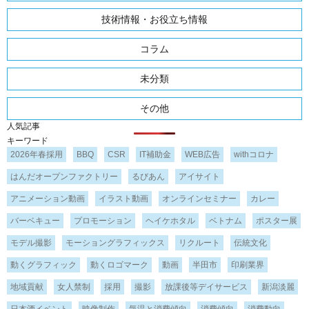
技術情報・お役立ち情報
コラム
未分類
その他
人気記事
キーワード
2026年春採用
BBQ
CSR
IT補助金
WEB広告
withコロナ
はんだオープンファクトリー
るびあん
アイサイト
アニメーション動画
イラスト動画
オンラインセミナー
カレー
バーベキュー
プロモーション
ヘイケホタル
ベトナム
ポスター展
モデル撮影
モーショングラフィックス
リクルート
伝統文化
動くグラフィック
動くロゴマーク
動画
半田市
印刷業界
地域貢献
女人禁制
採用
撮影
放課後等デイサービス
新潟淡麗
日本酒イベント
映像制作
気温と消費傾向
消費傾向
消費動向