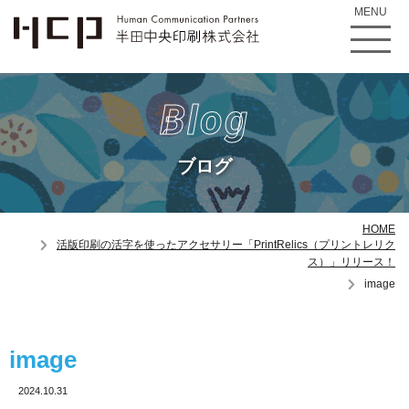
MENU
Blog
ブログ
HOME
活版印刷の活字を使ったアクセサリー「PrintRelics（プリントレリク
ス）」リリース！
image
image
2024.10.31