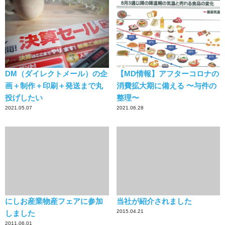
DM（ダイレクトメール）の企
【MD情報】アフターコロナの
画＋制作＋印刷＋発送まで丸
消費拡大期に備える 〜与件の
投げしたい
整理〜
2021.05.07
2021.06.28
にしお産業物産フェアに参加
当社が紹介されました
2015.04.21
しました
2011.06.01