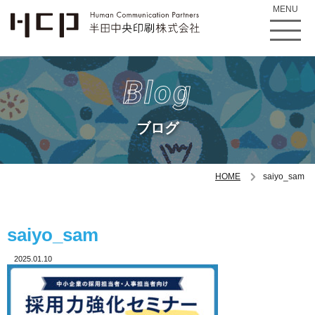
MENU
Blog
ブログ
HOME
saiyo_sam
saiyo_sam
2025.01.10