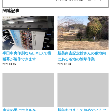
関連記事
半田中央印刷ならLIMEXで横
新美南吉記念館さんの敷地内
断幕が製作できます
にある谷地の除草作業
2020.04.15
2022.02.23
南吉の里にホタルを
新年あけましておめでとうご