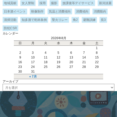
地域貢献
女人禁制
採用
撮影
放課後等デイサービス
新潟淡麗
日本酒イベント
映像制作
気温と消費傾向
消費傾向
消費動向
清掃活動
知多酒で乾杯条例
聖火リレー
角2
避難訓練
長3
防犯CSR
カレンダー
2026年8月
日
月
火
水
木
金
土
1
2
3
4
5
6
7
8
9
10
11
12
13
14
15
16
17
18
19
20
21
22
23
24
25
26
27
28
29
30
31
« 7月
アーカイブ
ア
ー
カ
イ
ブ