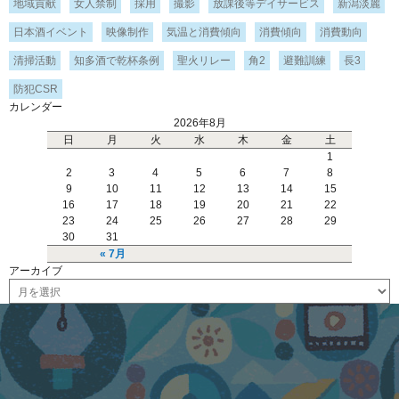
地域貢献
女人禁制
採用
撮影
放課後等デイサービス
新潟淡麗
日本酒イベント
映像制作
気温と消費傾向
消費傾向
消費動向
清掃活動
知多酒で乾杯条例
聖火リレー
角2
避難訓練
長3
防犯CSR
カレンダー
2026年8月
日
月
火
水
木
金
土
1
2
3
4
5
6
7
8
9
10
11
12
13
14
15
16
17
18
19
20
21
22
23
24
25
26
27
28
29
30
31
« 7月
アーカイブ
ア
ー
カ
イ
ブ