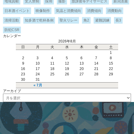
地域貢献
女人禁制
採用
撮影
放課後等デイサービス
新潟淡麗
日本酒イベント
映像制作
気温と消費傾向
消費傾向
消費動向
清掃活動
知多酒で乾杯条例
聖火リレー
角2
避難訓練
長3
防犯CSR
カレンダー
2026年8月
日
月
火
水
木
金
土
1
2
3
4
5
6
7
8
9
10
11
12
13
14
15
16
17
18
19
20
21
22
23
24
25
26
27
28
29
30
31
« 7月
アーカイブ
ア
ー
カ
イ
ブ