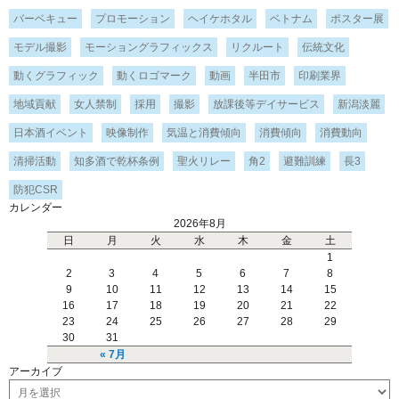
バーベキュー
プロモーション
ヘイケホタル
ベトナム
ポスター展
モデル撮影
モーショングラフィックス
リクルート
伝統文化
動くグラフィック
動くロゴマーク
動画
半田市
印刷業界
地域貢献
女人禁制
採用
撮影
放課後等デイサービス
新潟淡麗
日本酒イベント
映像制作
気温と消費傾向
消費傾向
消費動向
清掃活動
知多酒で乾杯条例
聖火リレー
角2
避難訓練
長3
防犯CSR
カレンダー
2026年8月
日
月
火
水
木
金
土
1
2
3
4
5
6
7
8
9
10
11
12
13
14
15
16
17
18
19
20
21
22
23
24
25
26
27
28
29
30
31
« 7月
アーカイブ
ア