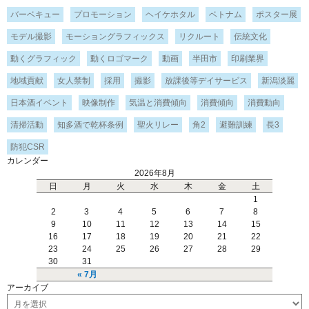
バーベキュー
プロモーション
ヘイケホタル
ベトナム
ポスター展
モデル撮影
モーショングラフィックス
リクルート
伝統文化
動くグラフィック
動くロゴマーク
動画
半田市
印刷業界
地域貢献
女人禁制
採用
撮影
放課後等デイサービス
新潟淡麗
日本酒イベント
映像制作
気温と消費傾向
消費傾向
消費動向
清掃活動
知多酒で乾杯条例
聖火リレー
角2
避難訓練
長3
防犯CSR
カレンダー
2026年8月
日
月
火
水
木
金
土
1
2
3
4
5
6
7
8
9
10
11
12
13
14
15
16
17
18
19
20
21
22
23
24
25
26
27
28
29
30
31
« 7月
アーカイブ
ア