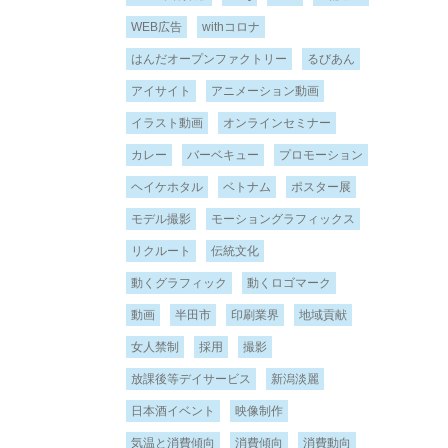
WEB広告
withコロナ
はんだオープンファクトリー
るびあん
アイサイト
アニメーション動画
イラスト動画
オンラインセミナー
カレー
バーベキュー
プロモーション
ヘイケホタル
ベトナム
ポスター展
モデル撮影
モーショングラフィックス
リクルート
伝統文化
動くグラフィック
動くロゴマーク
動画
半田市
印刷業界
地域貢献
女人禁制
採用
撮影
放課後等デイサービス
新潟淡麗
日本酒イベント
映像制作
気温と消費傾向
消費傾向
消費動向