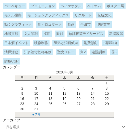
バーベキュー
プロモーション
ヘイケホタル
ベトナム
ポスター展
モデル撮影
モーショングラフィックス
リクルート
伝統文化
動くグラフィック
動くロゴマーク
動画
半田市
印刷業界
地域貢献
女人禁制
採用
撮影
放課後等デイサービス
新潟淡麗
日本酒イベント
映像制作
気温と消費傾向
消費傾向
消費動向
清掃活動
知多酒で乾杯条例
聖火リレー
角2
避難訓練
長3
防犯CSR
カレンダー
2026年8月
日
月
火
水
木
金
土
1
2
3
4
5
6
7
8
9
10
11
12
13
14
15
16
17
18
19
20
21
22
23
24
25
26
27
28
29
30
31
« 7月
アーカイブ
ア