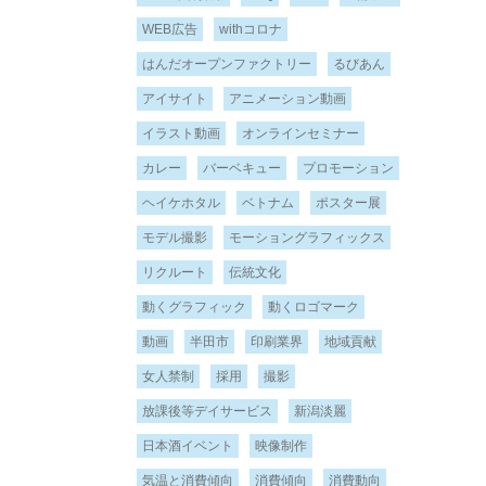
WEB広告
withコロナ
はんだオープンファクトリー
るびあん
アイサイト
アニメーション動画
イラスト動画
オンラインセミナー
カレー
バーベキュー
プロモーション
ヘイケホタル
ベトナム
ポスター展
モデル撮影
モーショングラフィックス
リクルート
伝統文化
動くグラフィック
動くロゴマーク
動画
半田市
印刷業界
地域貢献
女人禁制
採用
撮影
放課後等デイサービス
新潟淡麗
日本酒イベント
映像制作
気温と消費傾向
消費傾向
消費動向