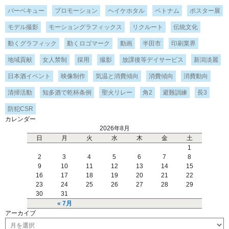
バーベキュー
プロモーション
ヘイケホタル
ベトナム
ポスター展
モデル撮影
モーショングラフィックス
リクルート
伝統文化
動くグラフィック
動くロゴマーク
動画
半田市
印刷業界
地域貢献
女人禁制
採用
撮影
放課後等デイサービス
新潟淡麗
日本酒イベント
映像制作
気温と消費傾向
消費傾向
消費動向
清掃活動
知多酒で乾杯条例
聖火リレー
角2
避難訓練
長3
防犯CSR
カレンダー
2026年8月
日
月
火
水
木
金
土
1
2
3
4
5
6
7
8
9
10
11
12
13
14
15
16
17
18
19
20
21
22
23
24
25
26
27
28
29
30
31
« 7月
アーカイブ
ア