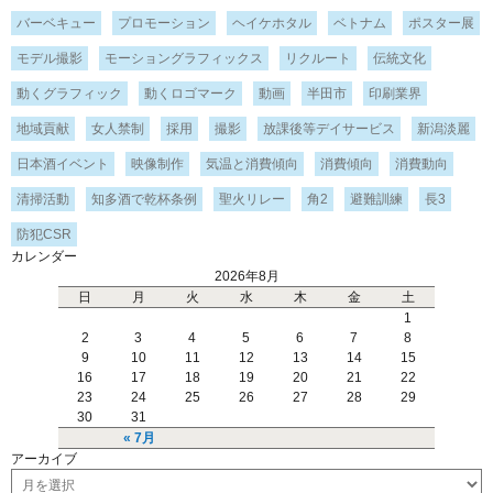
バーベキュー
プロモーション
ヘイケホタル
ベトナム
ポスター展
モデル撮影
モーショングラフィックス
リクルート
伝統文化
動くグラフィック
動くロゴマーク
動画
半田市
印刷業界
地域貢献
女人禁制
採用
撮影
放課後等デイサービス
新潟淡麗
日本酒イベント
映像制作
気温と消費傾向
消費傾向
消費動向
清掃活動
知多酒で乾杯条例
聖火リレー
角2
避難訓練
長3
防犯CSR
カレンダー
2026年8月
日
月
火
水
木
金
土
1
2
3
4
5
6
7
8
9
10
11
12
13
14
15
16
17
18
19
20
21
22
23
24
25
26
27
28
29
30
31
« 7月
アーカイブ
ア