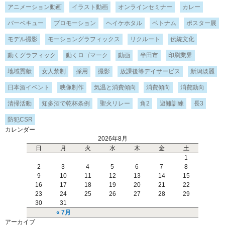
アニメーション動画
イラスト動画
オンラインセミナー
カレー
バーベキュー
プロモーション
ヘイケホタル
ベトナム
ポスター展
モデル撮影
モーショングラフィックス
リクルート
伝統文化
動くグラフィック
動くロゴマーク
動画
半田市
印刷業界
地域貢献
女人禁制
採用
撮影
放課後等デイサービス
新潟淡麗
日本酒イベント
映像制作
気温と消費傾向
消費傾向
消費動向
清掃活動
知多酒で乾杯条例
聖火リレー
角2
避難訓練
長3
防犯CSR
カレンダー
2026年8月
日
月
火
水
木
金
土
1
2
3
4
5
6
7
8
9
10
11
12
13
14
15
16
17
18
19
20
21
22
23
24
25
26
27
28
29
30
31
« 7月
アーカイブ