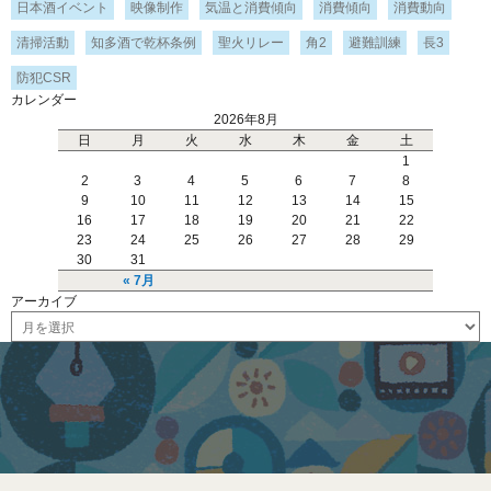
日本酒イベント
映像制作
気温と消費傾向
消費傾向
消費動向
清掃活動
知多酒で乾杯条例
聖火リレー
角2
避難訓練
長3
防犯CSR
カレンダー
2026年8月
日
月
火
水
木
金
土
1
2
3
4
5
6
7
8
9
10
11
12
13
14
15
16
17
18
19
20
21
22
23
24
25
26
27
28
29
30
31
« 7月
アーカイブ
ア
ー
カ
イ
ブ