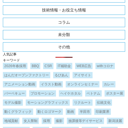
技術情報・お役立ち情報
コラム
未分類
その他
人気記事
キーワード
2026年春採用
BBQ
CSR
IT補助金
WEB広告
withコロナ
はんだオープンファクトリー
るびあん
アイサイト
アニメーション動画
イラスト動画
オンラインセミナー
カレー
バーベキュー
プロモーション
ヘイケホタル
ベトナム
ポスター展
モデル撮影
モーショングラフィックス
リクルート
伝統文化
動くグラフィック
動くロゴマーク
動画
半田市
印刷業界
地域貢献
女人禁制
採用
撮影
放課後等デイサービス
新潟淡麗