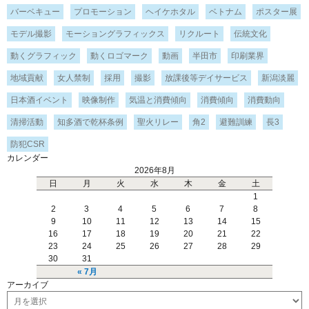
バーベキュー
プロモーション
ヘイケホタル
ベトナム
ポスター展
モデル撮影
モーショングラフィックス
リクルート
伝統文化
動くグラフィック
動くロゴマーク
動画
半田市
印刷業界
地域貢献
女人禁制
採用
撮影
放課後等デイサービス
新潟淡麗
日本酒イベント
映像制作
気温と消費傾向
消費傾向
消費動向
清掃活動
知多酒で乾杯条例
聖火リレー
角2
避難訓練
長3
防犯CSR
カレンダー
2026年8月
日
月
火
水
木
金
土
1
2
3
4
5
6
7
8
9
10
11
12
13
14
15
16
17
18
19
20
21
22
23
24
25
26
27
28
29
30
31
« 7月
アーカイブ
ア
ー