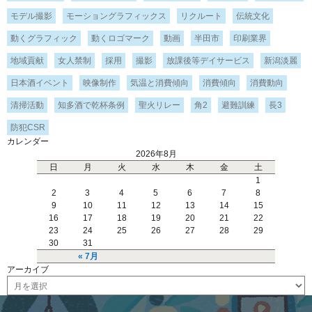
モデル撮影
モーショングラフィックス
リクルート
伝統文化
動くグラフィック
動くロゴマーク
動画
半田市
印刷業界
地域貢献
女人禁制
採用
撮影
放課後等デイサービス
新潟淡麗
日本酒イベント
映像制作
気温と消費傾向
消費傾向
消費動向
清掃活動
知多酒で乾杯条例
聖火リレー
角2
避難訓練
長3
防犯CSR
カレンダー
2026年8月
日
月
火
水
木
金
土
1
2
3
4
5
6
7
8
9
10
11
12
13
14
15
16
17
18
19
20
21
22
23
24
25
26
27
28
29
30
31
« 7月
アーカイブ
ア
ー
カ