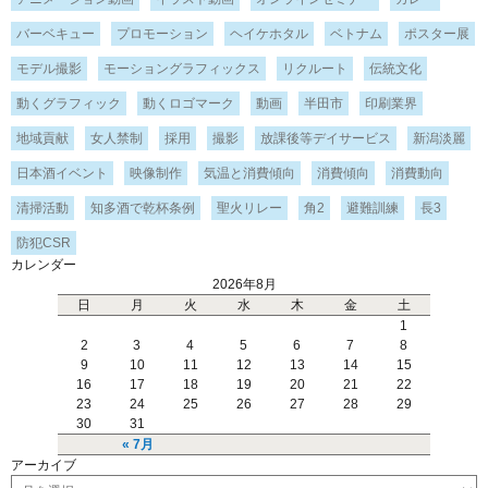
バーベキュー
プロモーション
ヘイケホタル
ベトナム
ポスター展
モデル撮影
モーショングラフィックス
リクルート
伝統文化
動くグラフィック
動くロゴマーク
動画
半田市
印刷業界
地域貢献
女人禁制
採用
撮影
放課後等デイサービス
新潟淡麗
日本酒イベント
映像制作
気温と消費傾向
消費傾向
消費動向
清掃活動
知多酒で乾杯条例
聖火リレー
角2
避難訓練
長3
防犯CSR
カレンダー
2026年8月
日
月
火
水
木
金
土
1
2
3
4
5
6
7
8
9
10
11
12
13
14
15
16
17
18
19
20
21
22
23
24
25
26
27
28
29
30
31
« 7月
アーカイブ
ア