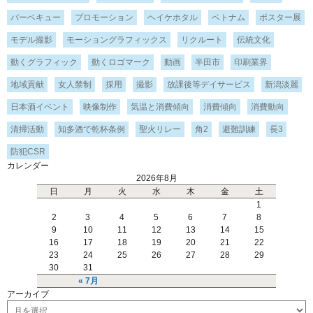
バーベキュー
プロモーション
ヘイケホタル
ベトナム
ポスター展
モデル撮影
モーショングラフィックス
リクルート
伝統文化
動くグラフィック
動くロゴマーク
動画
半田市
印刷業界
地域貢献
女人禁制
採用
撮影
放課後等デイサービス
新潟淡麗
日本酒イベント
映像制作
気温と消費傾向
消費傾向
消費動向
清掃活動
知多酒で乾杯条例
聖火リレー
角2
避難訓練
長3
防犯CSR
カレンダー
2026年8月
日
月
火
水
木
金
土
1
2
3
4
5
6
7
8
9
10
11
12
13
14
15
16
17
18
19
20
21
22
23
24
25
26
27
28
29
30
31
« 7月
アーカイブ
ア