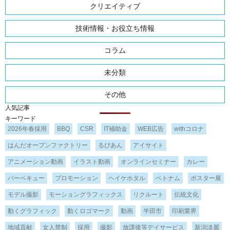
クリエイティブ
技術情報・お役立ち情報
コラム
未分類
その他
人気記事
キーワード
2026年春採用
BBQ
CSR
IT補助金
WEB広告
withコロナ
はんだオープンファクトリー
るびあん
アイサイト
アニメーション動画
イラスト動画
オンラインセミナー
カレー
バーベキュー
プロモーション
ヘイケホタル
ベトナム
ポスター展
モデル撮影
モーショングラフィックス
リクルート
伝統文化
動くグラフィック
動くロゴマーク
動画
半田市
印刷業界
地域貢献
女人禁制
採用
撮影
放課後等デイサービス
新潟淡麗