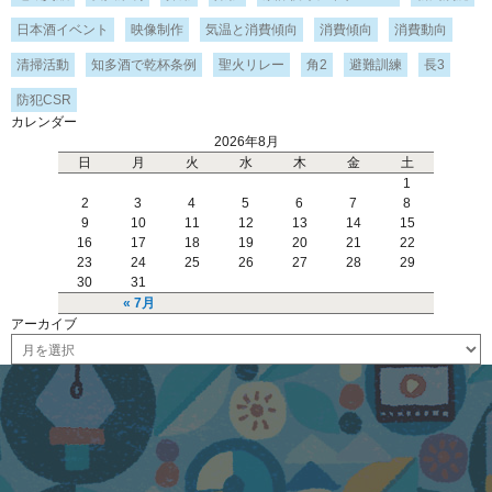
日本酒イベント
映像制作
気温と消費傾向
消費傾向
消費動向
清掃活動
知多酒で乾杯条例
聖火リレー
角2
避難訓練
長3
防犯CSR
カレンダー
2026年8月
日
月
火
水
木
金
土
1
2
3
4
5
6
7
8
9
10
11
12
13
14
15
16
17
18
19
20
21
22
23
24
25
26
27
28
29
30
31
« 7月
アーカイブ
ア
ー
カ
イ
ブ